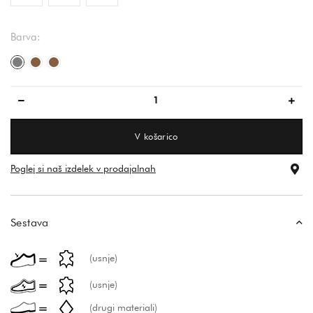
Barva:
siva/siva
rjava
rjava
V košarico
Poglej si naš izdelek v prodajalnah
Sestava
(usnje)
(usnje)
(drugi materiali)