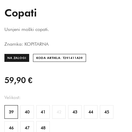
Copati
Usnjeni moški copati.
Znamka: KOPITARNA
NA ZALOGI
KODA ARTIKLA: T291411A
39
59,90 €
Velikost:
39
40
41
42
43
44
45
46
47
48