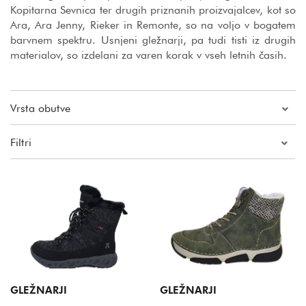
Kopitarna Sevnica ter drugih priznanih proizvajalcev, kot so
Ara, Ara Jenny, Rieker in Remonte, so na voljo v bogatem
barvnem spektru. Usnjeni gležnarji, pa tudi tisti iz drugih
materialov, so izdelani za varen korak v vseh letnih časih.
Vrsta obutve
Filtri
Cena
Znamka
Velikost
Barva
GLEŽNARJI
GLEŽNARJI