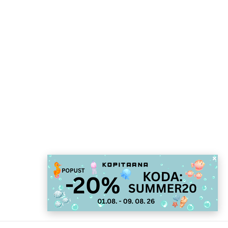
Smo za modno in
udobno
Preglejte bogato ponudbo obutve za vsak okus i
različne potrebe.
Ženske
Moški