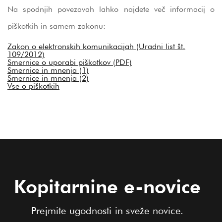
Na spodnjih povezavah lahko najdete več informacij o
piškotkih in samem zakonu:
Zakon o elektronskih komunikacijah (Uradni list št.
109/2012)
Smernice o uporabi piškotkov (PDF)
Smernice in mnenja (1)
Smernice in mnenja (2)
Vse o piškotkih
Kopitarnine e-novice
Prejmite ugodnosti in sveže novice.