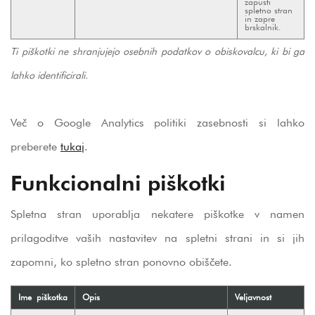
zapusti
spletno stran
in zapre
brskalnik.
Ti piškotki ne shranjujejo osebnih podatkov o obiskovalcu, ki bi ga
lahko identificirali.
Več o Google Analytics politiki zasebnosti si lahko
preberete
tukaj
.
Funkcionalni piškotki
Spletna stran uporablja nekatere piškotke v namen
prilagoditve vaših nastavitev na spletni strani in si jih
zapomni, ko spletno stran ponovno obiščete.
Ime piškotka
Opis
Veljavnost