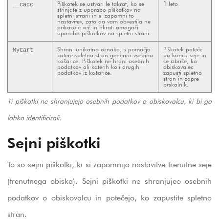
Piškotek se ustvari le takrat, ko se
1 leto
__cacc
strinjate z uporabo piškotkov na
spletni strani in si zapomni to
nastavitev, zato da vam obvestila ne
prikazuje več in hkrati omogoči
uporabo piškotkov na spletni strani.
Shrani unikatno oznako, s pomočjo
Piškotek poteče
MyCart
katere spletna stran generira vsebino
po koncu seje in
košarice. Piškotek ne hrani osebnih
se izbriše, ko
podatkov ali katerih koli drugih
obiskovalec
podatkov iz košarice.
zapusti spletno
stran in zapre
brskalnik.
Ti piškotki ne shranjujejo osebnih podatkov o obiskovalcu, ki bi ga
lahko identificirali.
Sejni piškotki
To so sejni piškotki, ki si zapomnijo nastavitve trenutne seje
(trenutnega obiska). Sejni piškotki ne shranjujeo osebnih
podatkov o obiskovalcu in potečejo, ko zapustite spletno
stran.