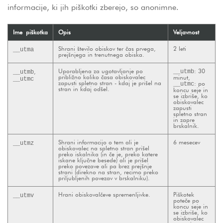
informacije, ki jih piškotki zberejo, so anonimne.
Ime piškotka
Opis
Veljavnost
Shrani število obiskov ter čas prvega,
2 leti
__utma
prejšnjega in trenutnega obiska.
Uporabljena za ugotavljanje po
: 30
,
__utmb
__utmb
približno koliko časa obiskovalec
minut,
__utmc
zapusti spletno stran - kdaj je prišel na
: po
__utmc
stran in kdaj odšel.
koncu seje in
se izbriše, ko
obiskovalec
zapusti
spletno stran
in zapre
brskalnik.
Shrani informacijo o tem ali je
6 mesecev
__utmz
obiskovalec na spletno stran prišel
preko iskalnika (in če je, preko katere
iskane ključne besede) ali je prišel
preko povezave ali pa brez prejšnje
strani (direkno na stran, recimo preko
priljubljenih povezav v brskalniku).
Hrani obiskovalčeve spremenljivke.
Piškotek
__utmv
poteče po
koncu seje in
se izbriše, ko
obiskovalec