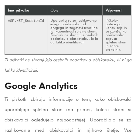
Ime piškotka
Opis
Veljavnost
Uporablja se za razlikovanje
Piškotek
ASP.NET_SessionId
enega obiskovalca od
poteče po
drugega in zagotovi temeljno
koncu seje in
funkcionalnost spletne strani.
se izbriše, ko
Piškotek ne shranjuje osebnih
obiskovalec
podatkov o obiskovalcu, ki bi
zapusti
ga lahko identificirali.
spletno stran
in zapre
brskalnik.
Ti piškotki ne shranjujejo osebnih podatkov o obiskovalcu, ki bi ga
lahko identificirali.
Google Analytics
Ti piškotki zbirajo informacije o tem, kako obiskovalci
uporabljajo spletno stran (na primer, katere strani si
obiskovalci ogledujejo najpogosteje). Uporabljajo se za
razlikovanje med obiskovalci in njihovo štetje. Vse