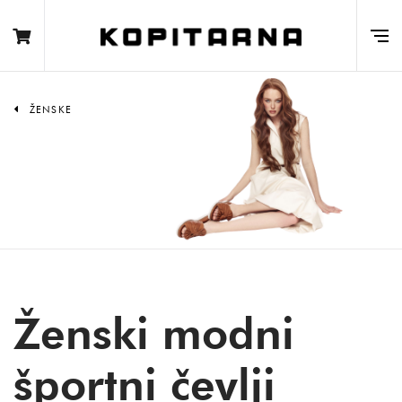
ŽENSKE
Ženski modni
športni čevlji