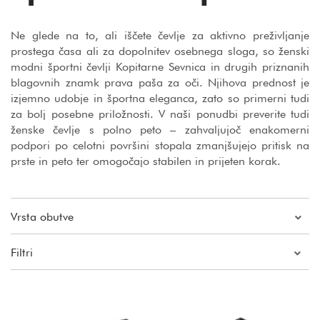
Ne glede na to, ali iščete čevlje za aktivno preživljanje
prostega časa ali za dopolnitev osebnega sloga, so ženski
modni športni čevlji Kopitarne Sevnica in drugih priznanih
blagovnih znamk prava paša za oči. Njihova prednost je
izjemno udobje in športna eleganca, zato so primerni tudi
za bolj posebne priložnosti. V naši ponudbi preverite tudi
ženske čevlje s polno peto – zahvaljujoč enakomerni
podpori po celotni površini stopala zmanjšujejo pritisk na
prste in peto ter omogočajo stabilen in prijeten korak.
Vrsta obutve
Filtri
Cena