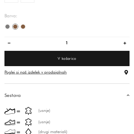
Barva:
siva/siva
rjava
rjava
V košarico
Poglej si naš izdelek v prodajalnah
Sestava
(usnje)
(usnje)
(drugi materiali)