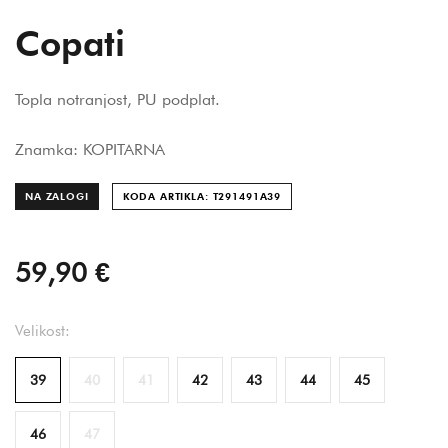
Copati
Topla notranjost, PU podplat.
Znamka: KOPITARNA
NA ZALOGI
KODA ARTIKLA: T291491A
39
59,90 €
Velikost:
39
40
41
42
43
44
45
46
47