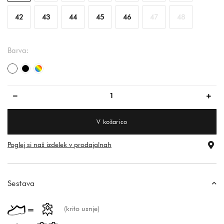
42
43
44
45
46
47
48
Barva:
bela
črna
večbarvna
V košarico
Poglej si naš izdelek v prodajalnah
Sestava
(krito usnje)