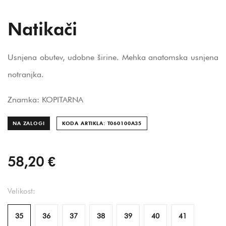
Natikači
Usnjena obutev, udobne širine. Mehka anatomska usnjena
notranjka.
Znamka: KOPITARNA
NA ZALOGI
KODA ARTIKLA: T060100A
35
58,20 €
Velikost:
35
36
37
38
39
40
41