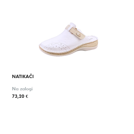
NATIKAČI
NATI
Na zalogi
Na za
73,20 €
58,20