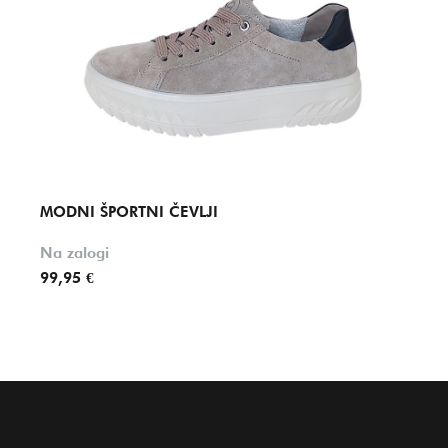
MODNI ŠPORTNI ČEVLJI
MODN
Na zalogi
Na za
99,95 €
74,95