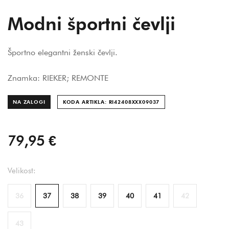
Modni športni čevlji
Športno elegantni ženski čevlji.
Znamka: RIEKER; REMONTE
NA ZALOGI
KODA ARTIKLA: RI42408XXX090
37
79,95 €
Velikost:
36
37
38
39
40
41
42
43