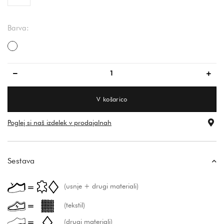
Barva:
večbarvno
V košarico
Poglej si naš izdelek v prodajalnah
Sestava
(usnje + drugi materiali)
(tekstil)
(drugi materiali)