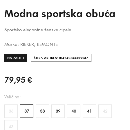
Modna sportska obuća
Sportsko elegantne ženske cipele.
Marka: RIEKER; REMONTE
NA ZALIHI
ŠIFRA ARTIKLA: RI42408XXX090
37
79,95 €
Veličina:
36
37
38
39
40
41
42
43