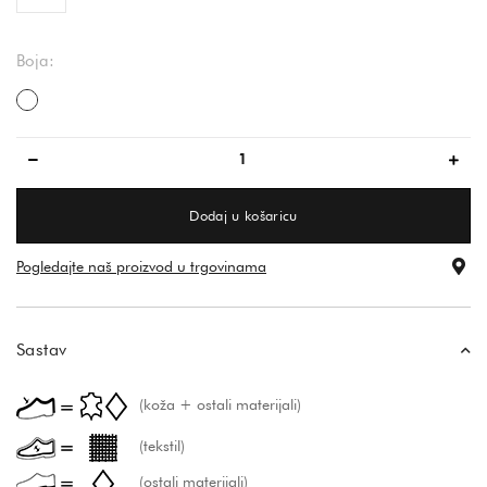
Boja:
večbarvno
Dodaj u košaricu
Pogledajte naš proizvod u trgovinama
Sastav
(koža + ostali materijali)
(tekstil)
(ostali materijali)