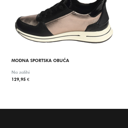
MODNA SPORTSKA OBUĆA
MOD
Na zalihi
Na za
129,95 €
129,9