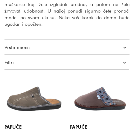
muškarce koji žele izgledati uredno, a pritom ne žele
žrtvovati udobnost. U našoj ponudi sigurno ćete pronaći
model po svom ukusu. Neka vaš korak do doma bude
ugodan i opušten.
Vrsta obuće
Filtri
Cijena
Marka
Stil
Veličina
PAPUČE
PAPUČE