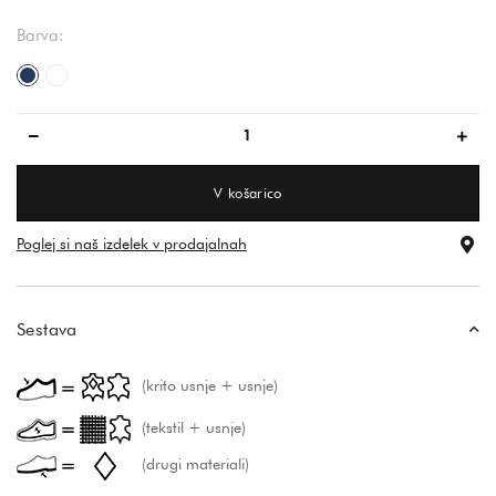
Barva:
temno modra
bela
V košarico
Poglej si naš izdelek v prodajalnah
Sestava
(krito usnje + usnje)
(tekstil + usnje)
(drugi materiali)