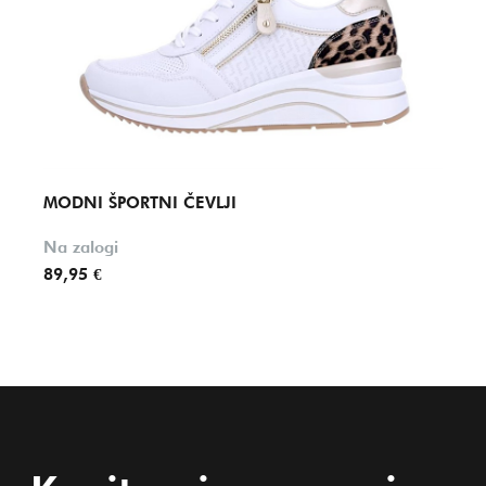
MODNI ŠPORTNI ČEVLJI
MODN
Na zalogi
Na za
89,95 €
74,95