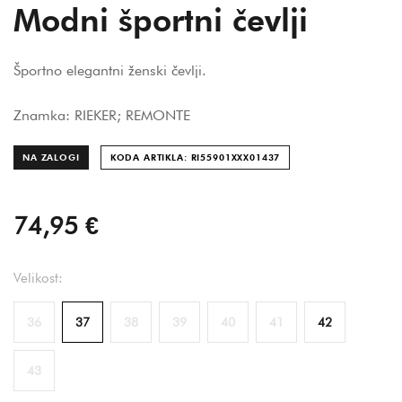
Modni športni čevlji
Športno elegantni ženski čevlji.
Znamka: RIEKER; REMONTE
NA ZALOGI
KODA ARTIKLA: RI55901XXX014
37
74,95 €
Velikost:
36
37
38
39
40
41
42
43