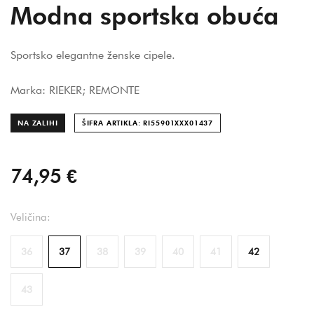
Modna sportska obuća
Sportsko elegantne ženske cipele.
Marka: RIEKER; REMONTE
NA ZALIHI
ŠIFRA ARTIKLA: RI55901XXX014
37
74,95 €
Veličina:
36
37
38
39
40
41
42
43