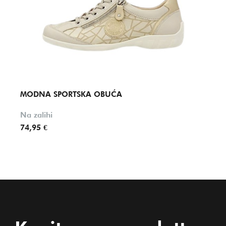
MODNA SPORTSKA OBUĆA
MOD
Na zalihi
Na za
74,95 €
74,95