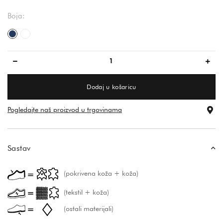
Boja:
tamno plava
bijela
Dodaj u košaricu
Pogledajte naš proizvod u trgovinama
Sastav
(pokrivena koža + koža)
(tekstil + koža)
(ostali materijali)