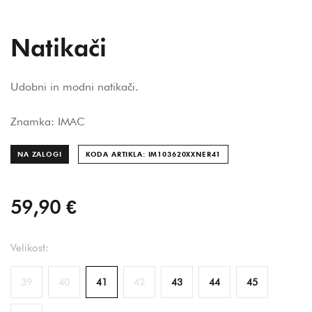
Natikači
Udobni in modni natikači.
Znamka: IMAC
NA ZALOGI
KODA ARTIKLA: IM103620XXNER
41
59,90 €
Velikost:
39
40
41
42
43
44
45