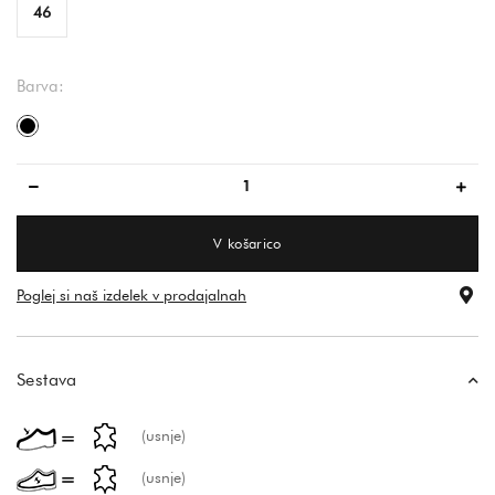
46
Barva:
črna
V košarico
Poglej si naš izdelek v prodajalnah
Sestava
(usnje)
(usnje)