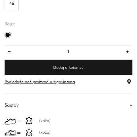
46
Boja:
crna
Dodaj u košaricu
Pogledajte naš proizvod u trgovinama
Sastav
(koža)
(koža)