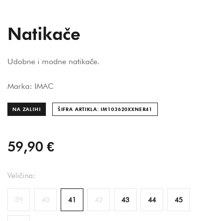
Natikače
Udobne i modne natikače.
Marka: IMAC
NA ZALIHI
ŠIFRA ARTIKLA: IM103620XXNER
41
59,90 €
Veličina:
39
40
41
42
43
44
45