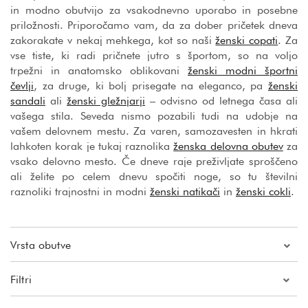
in modno obutvijo za vsakodnevno uporabo in posebne
priložnosti. Priporočamo vam, da za dober pričetek dneva
zakorakate v nekaj mehkega, kot so naši
ženski copati
. Za
vse tiste, ki radi pričnete jutro s športom, so na voljo
trpežni in anatomsko oblikovani
ženski modni športni
čevlji
, za druge, ki bolj prisegate na eleganco, pa
ženski
sandali
ali
ženski gležnjarji
– odvisno od letnega časa ali
vašega stila. Seveda nismo pozabili tudi na udobje na
vašem delovnem mestu. Za varen, samozavesten in hkrati
lahkoten korak je tukaj raznolika
ženska delovna obutev
za
vsako delovno mesto. Če dneve raje preživljate sproščeno
ali želite po celem dnevu spočiti noge, so tu številni
raznoliki trajnostni in modni
ženski natikači
in
ženski cokli
.
Vrsta obutve
Filtri