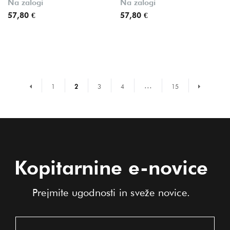
Na zalogi
Na zalogi
57,80 €
57,80 €
...
Prejšnja stran
Naslednja 
1
2
3
4
15
Kopitarnine e-novice
Prejmite ugodnosti in sveže novice.