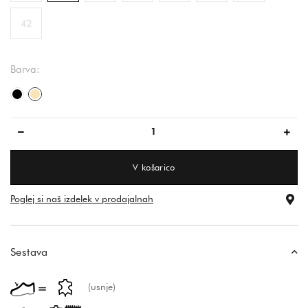
42
Barva:
črna
bež
V košarico
Poglej si naš izdelek v prodajalnah
Sestava
(usnje)