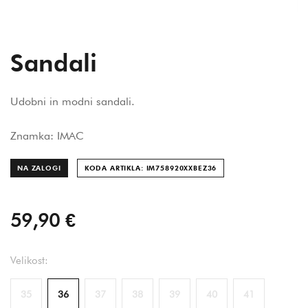
Sandali
Udobni in modni sandali.
Znamka: IMAC
NA ZALOGI
KODA ARTIKLA: IM758920XXBEZ
36
59,90 €
Velikost:
35
36
37
38
39
40
41