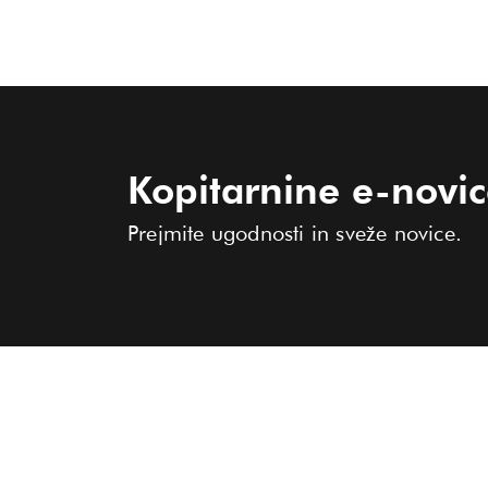
Kopitarnine e-novi
Prejmite ugodnosti in sveže novice.
KOLEKCIJA
O KOPITARNI
PRODAJALNE
Ženske