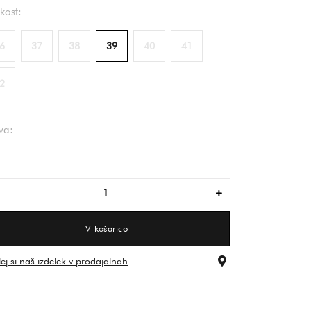
ikost:
6
37
38
39
40
41
2
va:
zlata/bež
V košarico
ej si naš izdelek v prodajalnah