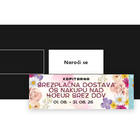
Naroči se
KONTAKT
store@kopitarna.eu