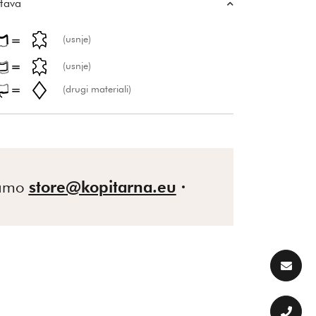
tava
(usnje)
(usnje)
(drugi materiali)
gamo
store@kopitarna.eu