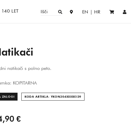
140 LET
Išči
EN
|
HR
atikači
ni natikači s polno peto.
amka: KOPITARNA
A ZALOGI
KODA ARTIKLA: YKON204XXXBEI
39
4,90 €