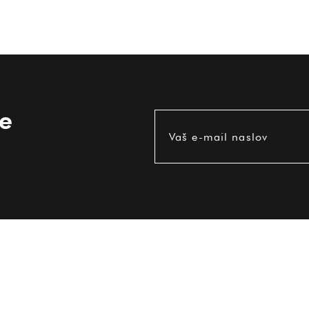
ce
Vaš e-mail naslov
UPORABNE INFORMACIJE
Pogoji uporabe