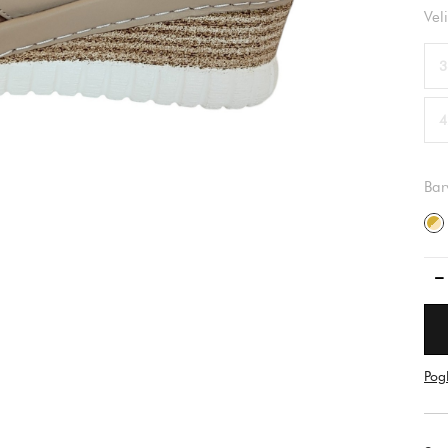
Vel
3
4
Bar
Pogl