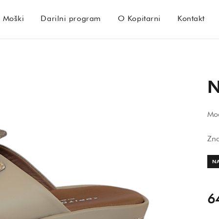
Moški
Darilni program
O Kopitarni
Kontakt
N
Mod
Zn
N
6