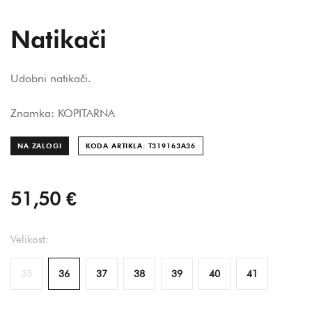
Natikači
Udobni natikači.
Znamka: KOPITARNA
NA ZALOGI
KODA ARTIKLA: T319163A
36
51,50 €
Velikost:
35
36
37
38
39
40
41