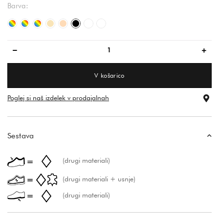
Barva:
večbarvna
večbarvna
večbarvna
bež
peščena
črna
bela
večbarvno
V košarico
Poglej si naš izdelek v prodajalnah
Sestava
(drugi materiali)
(drugi materiali + usnje)
(drugi materiali)