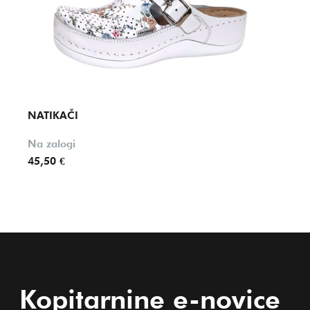
NATIKAČI
NATI
Na zalogi
Na za
45,50 €
36,90
Kopitarnine e-novice