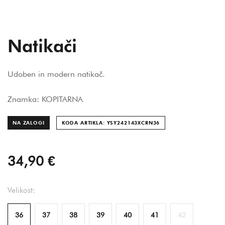
Natikači
Udoben in modern natikač.
Znamka: KOPITARNA
NA ZALOGI
KODA ARTIKLA: YSY242143XCRN
36
34,90 €
Velikost:
36
37
38
39
40
41
42