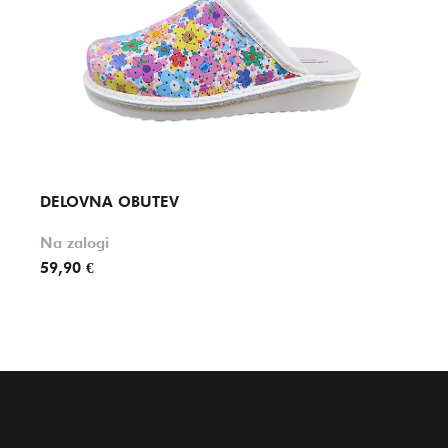
DELOVNA OBUTEV
NATI
Na zalogi
Na za
59,90 €
51,50