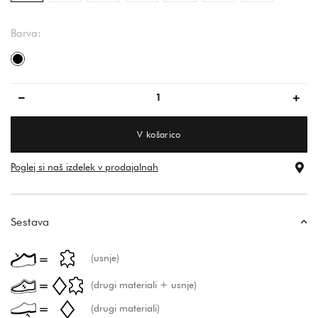
Barva:
črna
V košarico
Poglej si naš izdelek v prodajalnah
Sestava
(usnje)
(drugi materiali + usnje)
(drugi materiali)