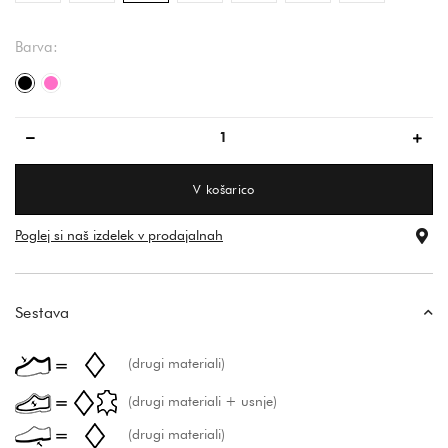
Barva:
črna
roza
V košarico
Poglej si naš izdelek v prodajalnah
Sestava
(drugi materiali)
(drugi materiali + usnje)
(drugi materiali)