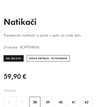
Natikači
Trendovski natikači iz plute s peto za vsak dan.
Znamka: KOPITARNA
NA ZALOGI
KODA ARTIKLA: T318358A
38
59,90 €
Velikost:
36
37
38
39
40
41
42