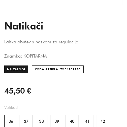
Natikači
Lahka obutev s paskom za regulacijo.
Znamka: KOPITARNA
NA ZALOGI
KODA ARTIKLA: TO04902A
36
45,50 €
Velikost:
36
37
38
39
40
41
42