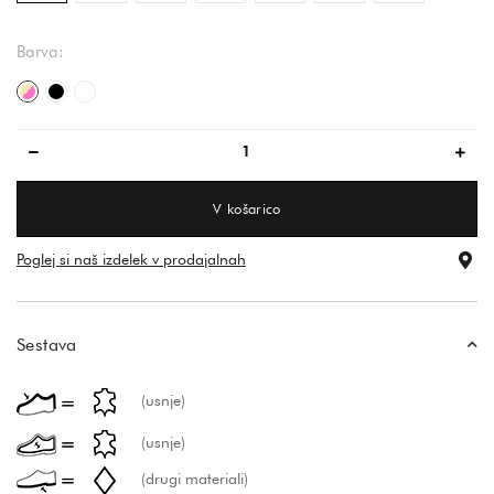
Barva:
bež/roza
črna
bela
V košarico
Poglej si naš izdelek v prodajalnah
Sestava
(usnje)
(usnje)
(drugi materiali)