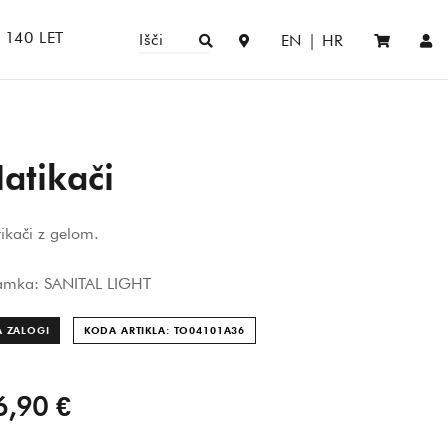
140 LET
Išči
EN
|
HR
atikači
ikači z gelom.
amka: SANITAL LIGHT
A ZALOGI
KODA ARTIKLA: TO04101A
36
6,90 €