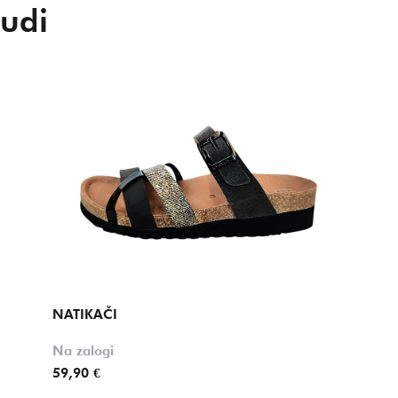
udi
NATIKAČI
Na zalogi
59,90 €