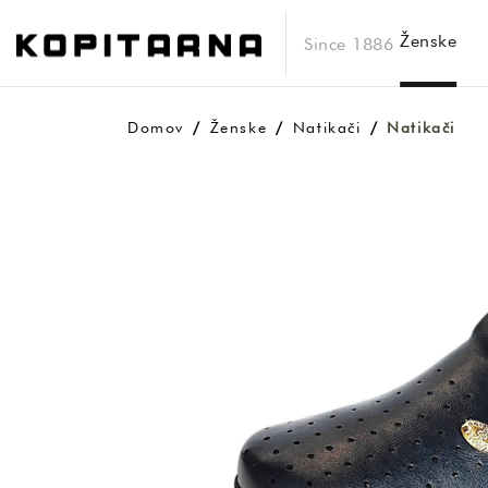
Ženske
Since 1886
Domov
Ženske
Natikači
Natikači