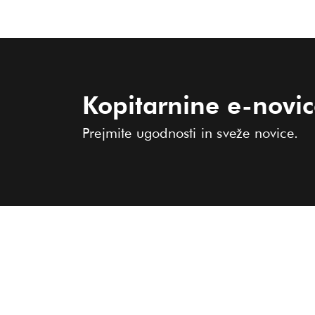
Kopitarnine e-novi
Prejmite ugodnosti in sveže novice.
KOLEKCIJA
O KOPITARNI
PRODAJALNE
Ženske
Moški