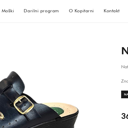
Moški
Darilni program
O Kopitarni
Kontakt
N
Nat
Zn
N
3