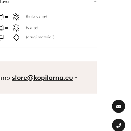
tava
(krito usnje)
(usnje)
(drugi materiali)
gamo
store@kopitarna.eu