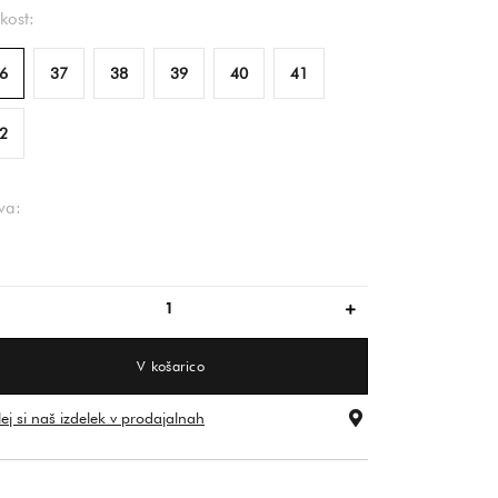
ikost:
6
37
38
39
40
41
2
va:
temno modra
V košarico
ej si naš izdelek v prodajalnah