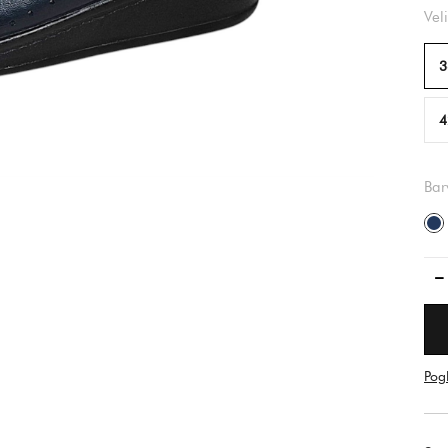
Vel
3
4
Bar
Pogl