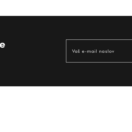
ce
Vaš e-mail naslov
UPORABNE INFORMACIJE
Pogoji uporabe
Dostava