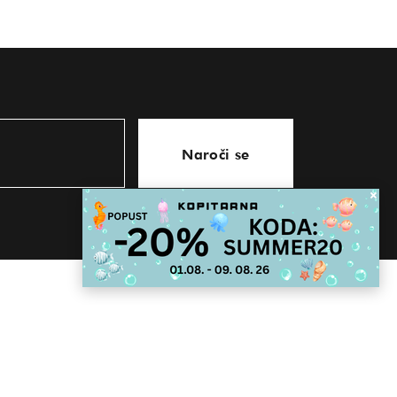
Naroči se
KONTAKT
store@kopitarna.eu
07 81 63 439