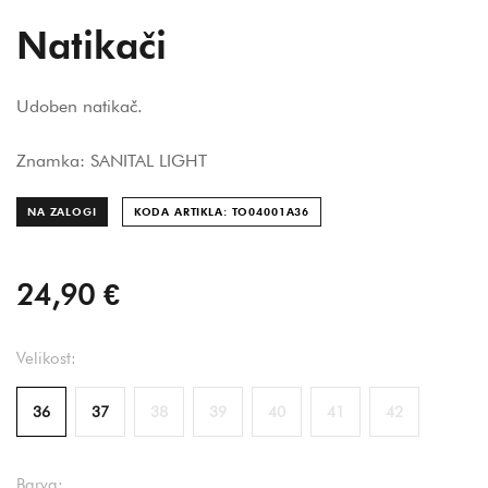
Natikači
Udoben natikač.
Znamka: SANITAL LIGHT
NA ZALOGI
KODA ARTIKLA: TO04001A
36
24,90 €
Velikost:
36
37
38
39
40
41
42
Barva: