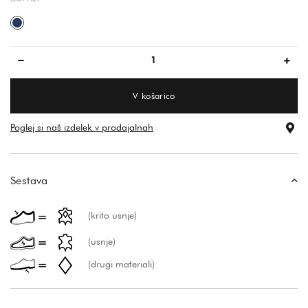
temno modra
V košarico
Poglej si naš izdelek v prodajalnah
Sestava
(krito usnje)
(usnje)
(drugi materiali)