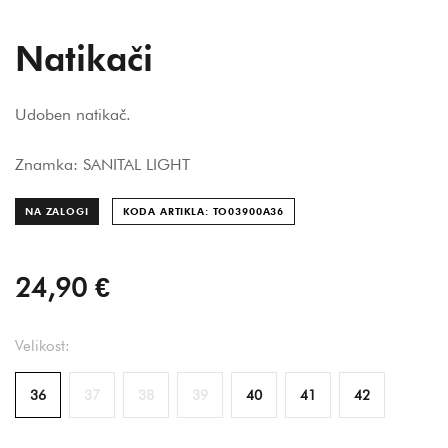
Natikači
Udoben natikač.
Znamka: SANITAL LIGHT
NA ZALOGI
KODA ARTIKLA: TO03900A
36
24,90 €
Velikost:
36
37
38
39
40
41
42