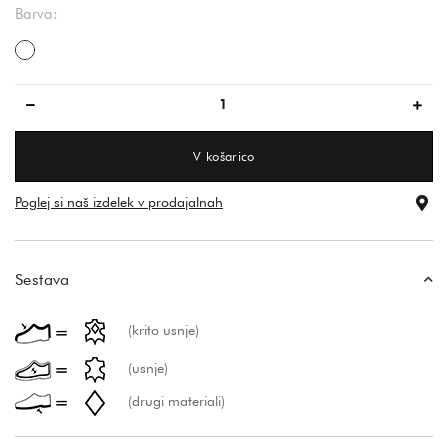
Barva:
bela
V košarico
Poglej si naš izdelek v prodajalnah
Sestava
(krito usnje)
(usnje)
(drugi materiali)