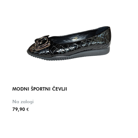
MODNI ŠPORTNI ČEVLJI
MODN
Na zalogi
Na za
79,90 €
119,9