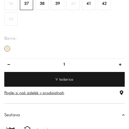
36
37
38
39
40
41
42
43
Barva:
bež
V košarico
Poglej si naš izdelek v prodajalnah
Sestava