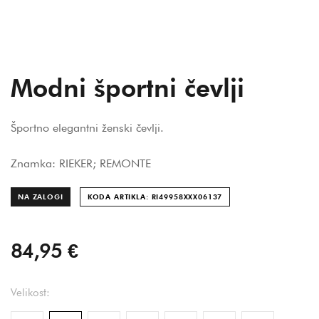
Modni športni čevlji
Športno elegantni ženski čevlji.
Znamka: RIEKER; REMONTE
NA ZALOGI
KODA ARTIKLA: RI49958XXX061
37
84,95 €
Velikost: