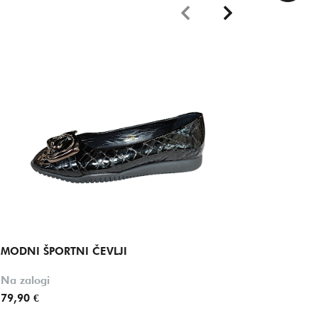
MODNI ŠPORTNI ČEVLJI
MODNI 
Na zalogi
Na zalo
79,90 €
79,95 €