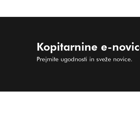
Kopitarnine e-novi
Prejmite ugodnosti in sveže novice.
KOLEKCIJA
O KOPITARNI
PRODAJALNE
Ženske
Moški