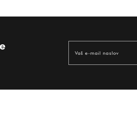
ce
Vaš e-mail naslov
UPORABNE INFORMACIJE
Pogoji uporabe
Dostava