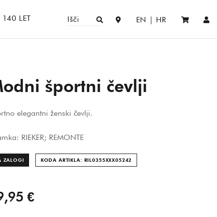
140 LET
Išči
EN
|
HR
odni športni čevlji
rtno elegantni ženski čevlji.
amka: RIEKER; REMONTE
A ZALOGI
KODA ARTIKLA: RIL0355XXX052
42
9,95 €