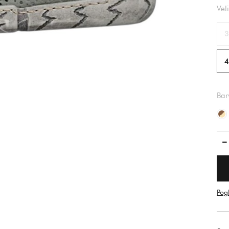
Vel
3
4
Bar
Pogl