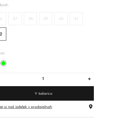
ikost:
6
37
38
39
40
41
2
va:
rjava/bež
zelena
V košarico
ej si naš izdelek v prodajalnah