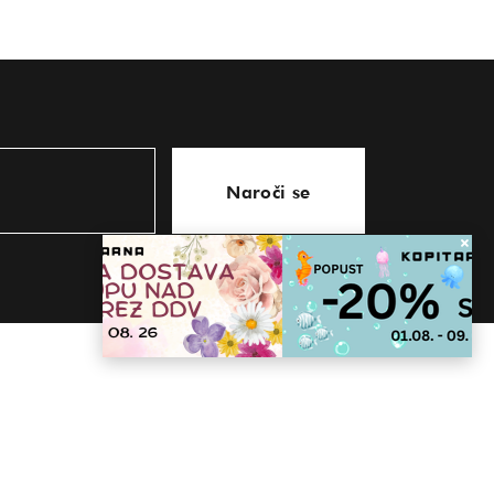
Naroči se
KONTAKT
store@kopitarna.eu
07 81 63 439