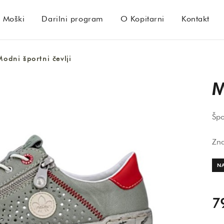
Moški
Darilni program
O Kopitarni
Kontakt
Modni športni čevlji
M
Špo
Zn
N
7