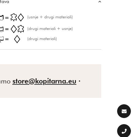
tava
(usnje + drugi materiali)
(drugi materiali + usnje)
(drugi materiali)
gamo
store@kopitarna.eu