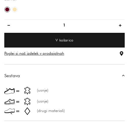
bordo
bež
V košarico
Poglej si naš izdelek v prodajalnah
Sestava
(usnje)
(usnje)
(drugi materiali)