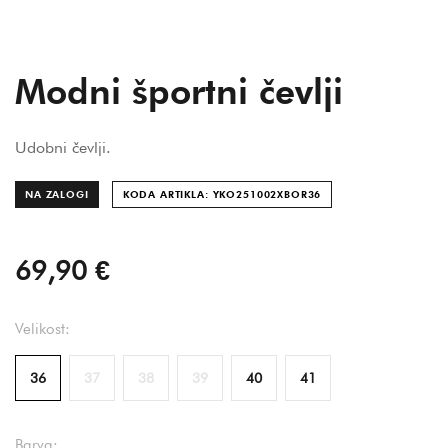
Modni športni čevlji
Udobni čevlji.
NA ZALOGI
KODA ARTIKLA: YKO251002XBOR
36
69,90 €
Velikost:
36
37
38
39
40
41
Barva: