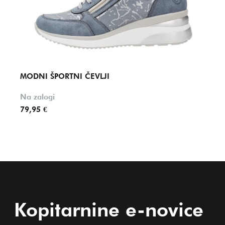
MODNI ŠPORTNI ČEVLJI
MODN
Na zalogi
Na za
79,95 €
79,95
Kopitarnine e-novice