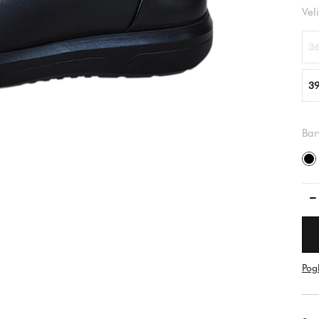
Vel
36
39
Bar
Pogl