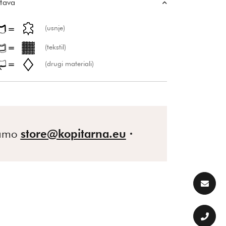
tava
(usnje)
(tekstil)
(drugi materiali)
gamo
store@kopitarna.eu