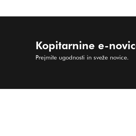
Kopitarnine e-novi
Prejmite ugodnosti in sveže novice.
KOLEKCIJA
O KOPITARNI
PRODAJALNE
Ženske
Moški