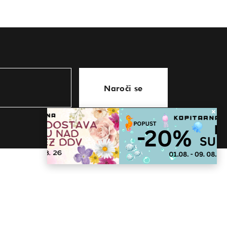
Naroči se
KONTAKT
store@kopitarna.eu
07 81 63 439