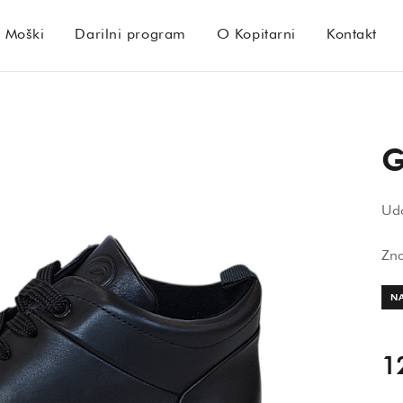
Moški
Darilni program
O Kopitarni
Kontakt
G
Udo
Zn
N
1