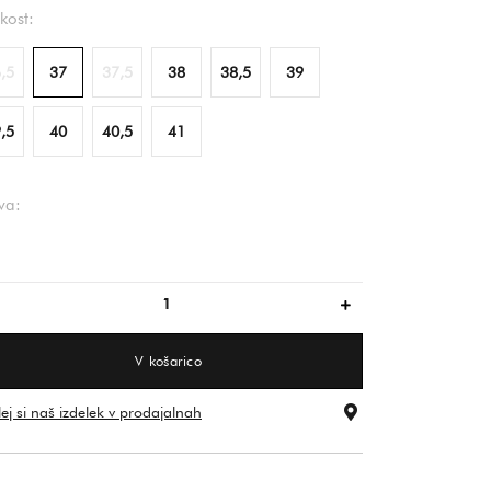
ikost:
,5
37
37,5
38
38,5
39
,5
40
40,5
41
va:
črna
V košarico
ej si naš izdelek v prodajalnah