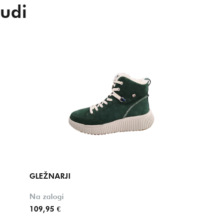
udi
GLEŽNARJI
Na zalogi
109,95 €