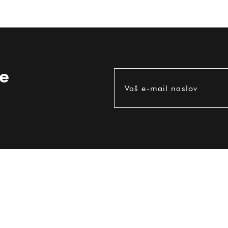
ce
Vaš e-mail naslov
UPORABNE INFORMACIJE
Pogoji uporabe
Dostava