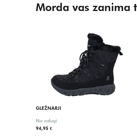
Morda vas zanima t
GLEŽNARJI
Na zalogi
94,95 €