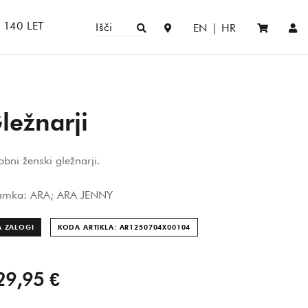
140 LET
Išči
EN
|
HR
ležnarji
bni ženski gležnarji.
amka: ARA; ARA JENNY
A ZALOGI
KODA ARTIKLA: AR1250704X0010
4
29,95 €