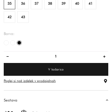
35
36
37
38
39
40
41
42
43
Barva:
bela
cvetlični vzorec
črna
V košarico
Poglej si naš izdelek v prodajalnah
Sestava