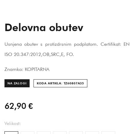
Delovna obutev
Usnjena obutev s protizdrsnim podplatom. Certifikat: EN
ISO 20.347:2012,OB,SRC,E, FO.
Znamka: KOPITARNA
NA ZALOGI
KODA ARTIKLA: TZ60807A
35
62,90 €
Velikost: