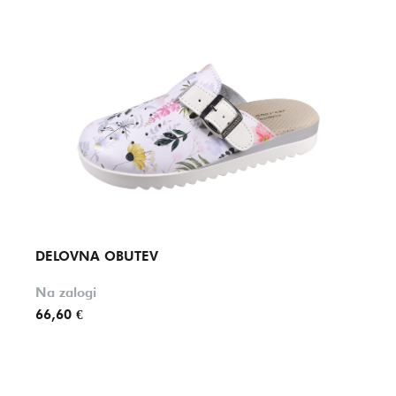
DELOVNA OBUTEV
DELO
Na zalogi
Na za
66,60 €
99,95