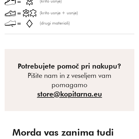
(krito usnje)
(krito usnje + usnje)
(drugi materiali)
Potrebujete pomoč pri nakupu?
Pišite nam in z veseljem vam
pomagamo
store@kopitarna.eu
Morda vas zanima tudi