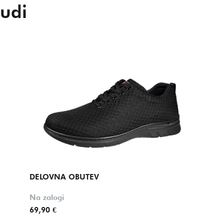
udi
DELOVNA OBUTEV
Na zalogi
69,90 €