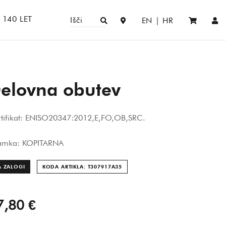
140 LET
Išči
EN
|
HR
elovna obutev
tifikat: ENISO20347:2012,E,FO,OB,SRC.
amka: KOPITARNA
A ZALOGI
KODA ARTIKLA: T307917A
35
7,80 €