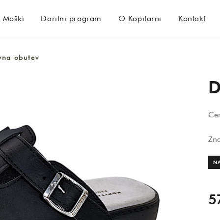
Moški
Darilni program
O Kopitarni
Kontakt
vna obutev
D
Cer
Zn
N
5