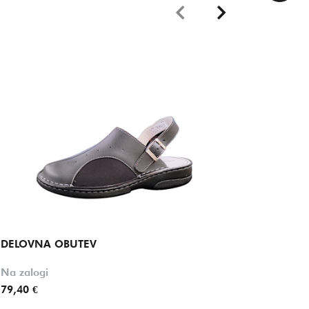
DELOVNA OBUTEV
DELOV
Na zalogi
Na zalo
79,40 €
74,00 €