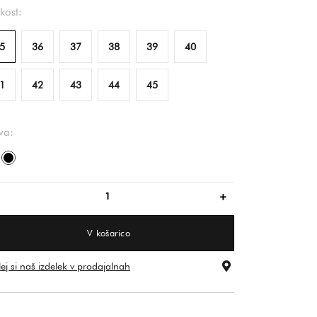
ikost:
5
36
37
38
39
40
1
42
43
44
45
va:
bela
črna
V košarico
ej si naš izdelek v prodajalnah