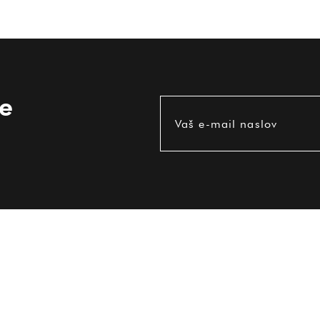
ce
Vaš e-mail naslov
UPORABNE INFORMACIJE
Pogoji uporabe
Dostava