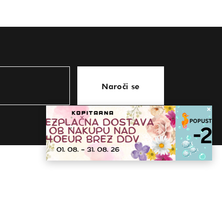
Naroči se
KONTAKT
store@kopitarna.eu
07 81 63 439