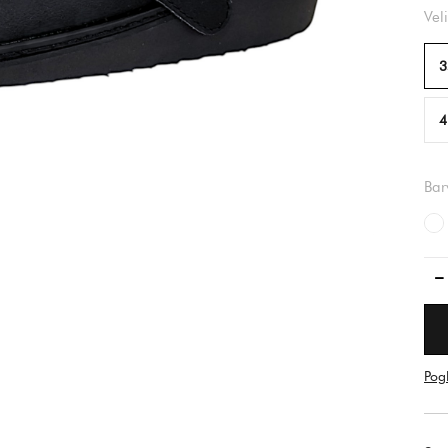
Vel
3
4
Bar
Pogl