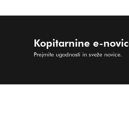
Kopitarnine e-novi
Prejmite ugodnosti in sveže novice.
KOLEKCIJA
O KOPITARNI
PRODAJALNE
Ženske
Moški