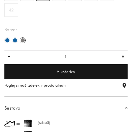
42
Barva:
modra
modra
siva
V košarico
Poglej si naš izdelek v prodajalnah
Sestava
(tekstil)