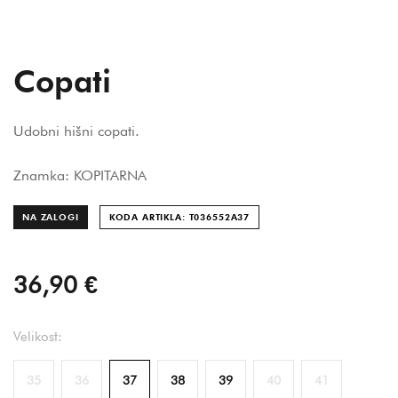
Copati
Udobni hišni copati.
Znamka: KOPITARNA
NA ZALOGI
KODA ARTIKLA: T036552A
37
36,90 €
Velikost:
35
36
37
38
39
40
41