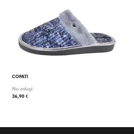
COPATI
COPA
Na zalogi
Na za
36,90 €
49,90