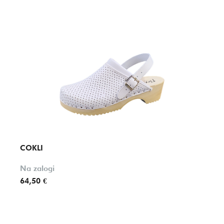
COKLI
COKL
Na zalogi
57,90
64,50 €