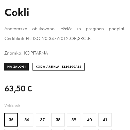
Cokli
Anatomsko oblikovano ležišče in pregiben podplat.
Certifikat: EN ISO 20.347:2012,OB,SRC,E.
Znamka: KOPITARNA
NA ZALOGI
KODA ARTIKLA: T220200A
35
63,50 €
Velikost:
35
36
37
38
39
40
41