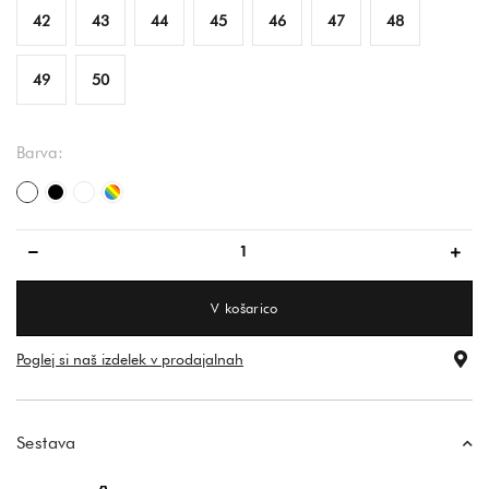
42
43
44
45
46
47
48
49
50
Barva:
bela
črna
cvetlični vzorec
večbarvna
V košarico
Poglej si naš izdelek v prodajalnah
Sestava