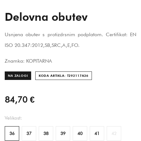
Delovna obutev
Usnjena obutev s protizdrsnim podplatom. Certifikat: EN
ISO 20.347:2012,SB,SRC,A,E,FO.
Znamka: KOPITARNA
NA ZALOGI
KODA ARTIKLA: T292117A
36
84,70 €
Velikost:
36
37
38
39
40
41
42