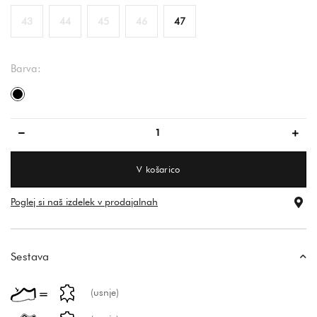
43
44
45
46
47
Barva:
črna
V košarico
Poglej si naš izdelek v prodajalnah
Sestava
(usnje)