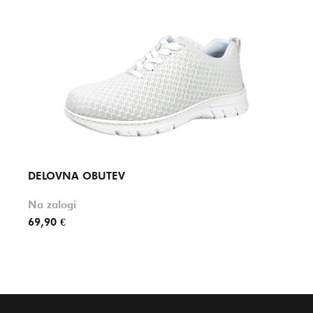
DELOVNA OBUTEV
DELO
Na zalogi
Na za
69,90 €
62,90