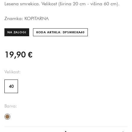
Lesena smrekica. Velikost (širina 20 cm - višina 60 cm).
Znamka: KOPITARNA
NA ZALOGI
KODA ARTIKLA: DPSMREKA
40
19,90 €
Velikost:
40
Barva:
svetlo rjava