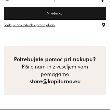
V košarico
Poglej si naš izdelek v prodajalnah
Potrebujete pomoč pri nakupu?
Pišite nam in z veseljem vam
pomagamo
store@kopitarna.eu