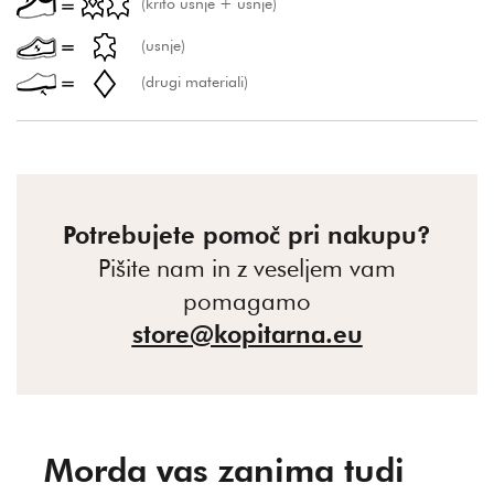
(krito usnje + usnje)
(usnje)
(drugi materiali)
Potrebujete pomoč pri nakupu?
Pišite nam in z veseljem vam
pomagamo
store@kopitarna.eu
Morda vas zanima tudi