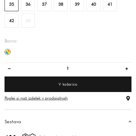
35
36
37
38
39
40
41
42
43
Barva:
večbarvna
V košarico
Poglej si naš izdelek v prodajalnah
Sestava