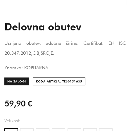
Delovna obutev
Usnjena obutev, udobne širine. Certifikat: EN ISO
20.347:2012,OB,SRC,E.
Znamka: KOPITARNA
NA ZALOGI
KODA ARTIKLA: TZ60151A
35
59,90 €
Velikost: