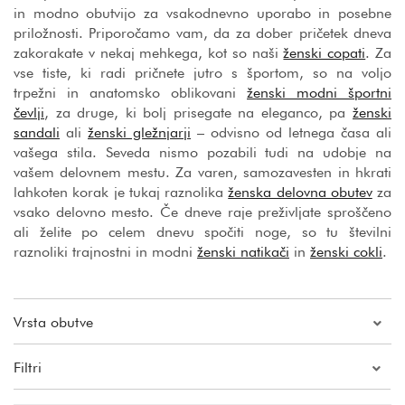
in modno obutvijo za vsakodnevno uporabo in posebne
priložnosti. Priporočamo vam, da za dober pričetek dneva
zakorakate v nekaj mehkega, kot so naši
ženski copati
. Za
vse tiste, ki radi pričnete jutro s športom, so na voljo
trpežni in anatomsko oblikovani
ženski modni športni
čevlji
, za druge, ki bolj prisegate na eleganco, pa
ženski
sandali
ali
ženski gležnjarji
– odvisno od letnega časa ali
vašega stila. Seveda nismo pozabili tudi na udobje na
vašem delovnem mestu. Za varen, samozavesten in hkrati
lahkoten korak je tukaj raznolika
ženska delovna obutev
za
vsako delovno mesto. Če dneve raje preživljate sproščeno
ali želite po celem dnevu spočiti noge, so tu številni
raznoliki trajnostni in modni
ženski natikači
in
ženski cokli
.
Vrsta obutve
Filtri