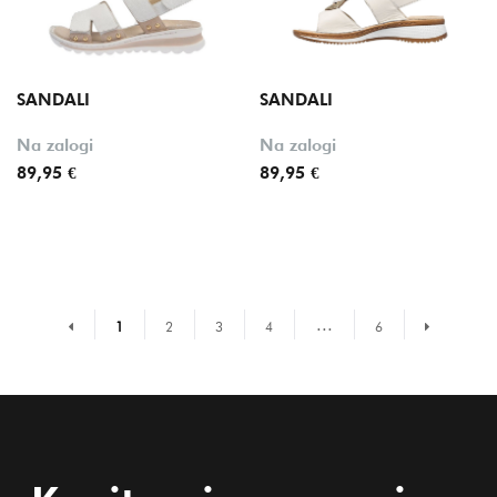
SANDALI
SANDALI
Na zalogi
Na zalogi
89,95 €
89,95 €
...
Prejšnja stran
Naslednja 
1
2
3
4
6