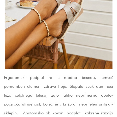
Ergonomski podplat ni le modna beseda, temveč
pomemben element zdrave hoje. Stopalo vsak dan nosi
težo celotnega telesa, zato lahko neprimerna obutev
povzroča utrujenost, bolečine v križu ali neprijeten pritisk v
sklepih. Anatomsko oblikovani podplati, kakršne razvija