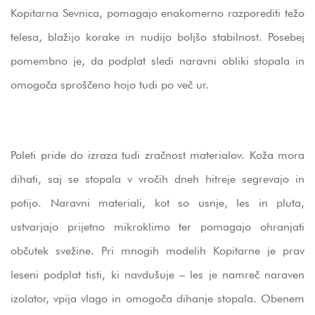
Kopitarna Sevnica, pomagajo enakomerno razporediti težo
telesa, blažijo korake in nudijo boljšo stabilnost. Posebej
pomembno je, da podplat sledi naravni obliki stopala in
omogoča sproščeno hojo tudi po več ur.
Poleti pride do izraza tudi zračnost materialov. Koža mora
dihati, saj se stopala v vročih dneh hitreje segrevajo in
potijo. Naravni materiali, kot so usnje, les in pluta,
ustvarjajo prijetno mikroklimo ter pomagajo ohranjati
občutek svežine. Pri mnogih modelih Kopitarne je prav
leseni podplat tisti, ki navdušuje – les je namreč naraven
izolator, vpija vlago in omogoča dihanje stopala. Obenem