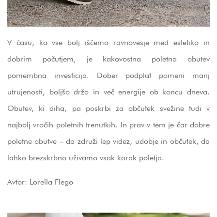
V času, ko vse bolj iščemo ravnovesje med estetiko in
dobrim počutjem, je kakovostna poletna obutev
pomembna investicija. Dober podplat pomeni manj
utrujenosti, boljšo držo in več energije ob koncu dneva.
Obutev, ki diha, pa poskrbi za občutek svežine tudi v
najbolj vročih poletnih trenutkih. In prav v tem je čar dobre
poletne obutve – da združi lep videz, udobje in občutek, da
lahko brezskrbno uživamo vsak korak poletja.
Avtor: Lorella Flego