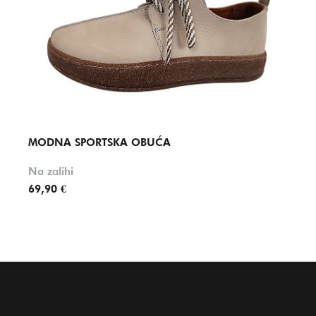
MODNA SPORTSKA OBUĆA
MOD
Na zalihi
Na za
69,90 €
74,95