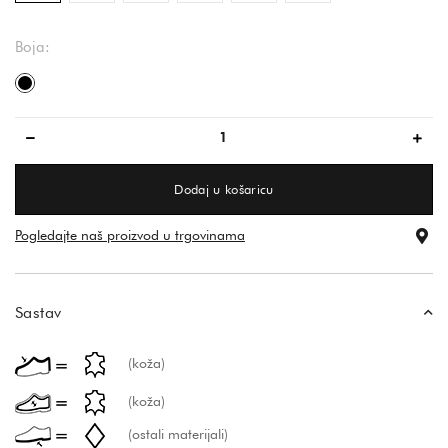
Boja:
crna
Dodaj u košaricu
Pogledajte naš proizvod u trgovinama
Sastav
(koža)
(koža)
(ostali materijali)