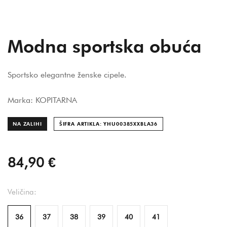
Modna sportska obuća
Sportsko elegantne ženske cipele.
Marka: KOPITARNA
NA ZALIHI
ŠIFRA ARTIKLA: YHU00385XXBLA
36
84,90 €
Veličina:
36
37
38
39
40
41