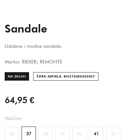
Sandale
Udobne i modne sandale.
Marka: RIEKER; REMONTE
NA ZALIHI
ŠIFRA ARTIKLA: RI62760XXX060
37
64,95 €
Veličina:
36
37
38
39
40
41
42