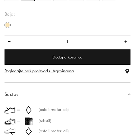
Boja:
bež
Dodaj u košaricu
Pogledajte naš proizvod u trgovinama
Sastav
(ostali materijali)
(tekstil)
(ostali materijali)