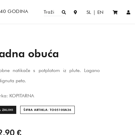
140 GODINA
Traži
SL
|
EN
adna obuća
obne natikače s potplatom iz plute. Lagano
ignuta peta.
rka: KOPITARNA
 ZALIHI
ŠIFRA ARTIKLA: TO05100A
36
2,90 €