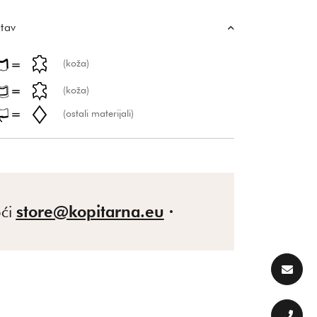
tav
(koža)
(koža)
(ostali materijali)
ći
store@kopitarna.eu