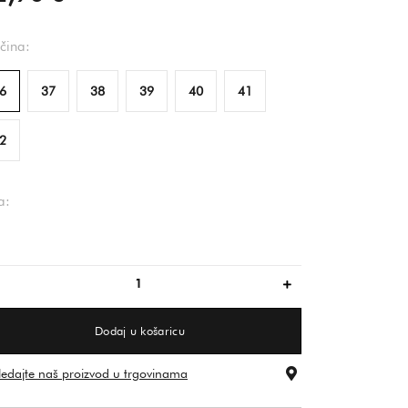
ičina:
6
37
38
39
40
41
2
a:
ijela
Dodaj u košaricu
ledajte naš proizvod u trgovinama