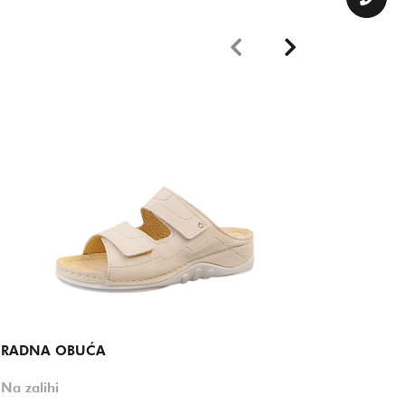
RADNA OBUĆA
RADNA
Na zalihi
Na zalih