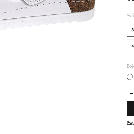
Vel
3
4
Boj
b
Pog