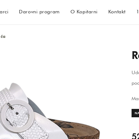
arci
Darovni program
O Kopitarni
Kontakt
uća
R
Ud
pod
Ma
NA
5