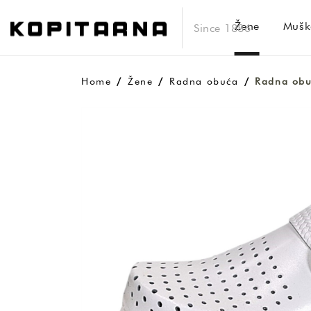
Žene
Mušk
Since 1886
Home
Žene
Radna obuća
Radna ob