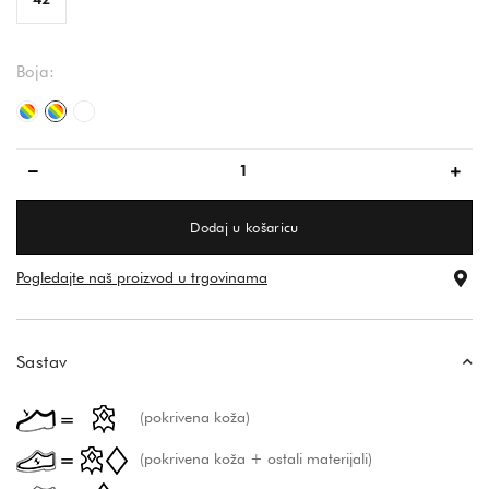
Boja:
vecbarvno/vecbarvno
šarena
bijela/bijela
Dodaj u košaricu
Pogledajte naš proizvod u trgovinama
Sastav
(pokrivena koža)
(pokrivena koža + ostali materijali)