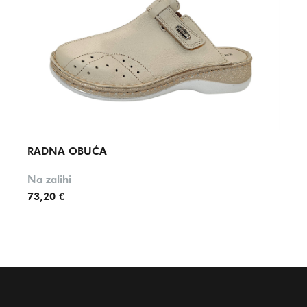
RADNA OBUĆA
RAD
Na zalihi
Na za
73,20 €
52,90