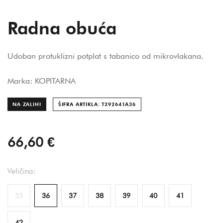
Radna obuća
Udoban protuklizni potplat s tabanico od mikrovlakana.
Marka: KOPITARNA
NA ZALIHI
ŠIFRA ARTIKLA: T292641A
36
66,60 €
Veličina:
35
36
37
38
39
40
41
42