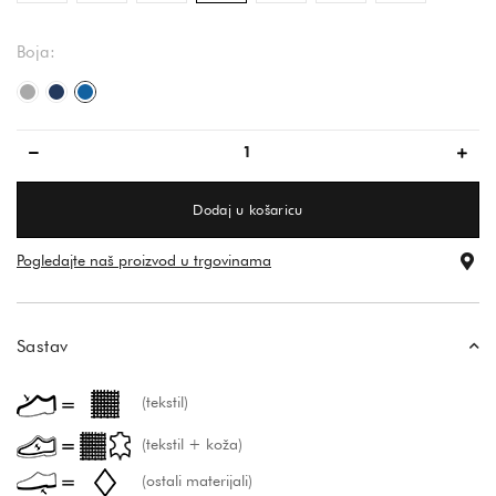
Boja:
temno siva
tamno plava
plava
Dodaj u košaricu
Pogledajte naš proizvod u trgovinama
Sastav
(tekstil)
(tekstil + koža)
(ostali materijali)