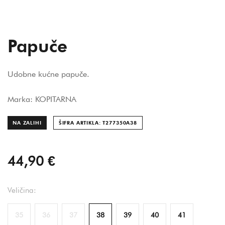
Papuče
Udobne kućne papuče.
Marka: KOPITARNA
NA ZALIHI
ŠIFRA ARTIKLA: T277350A
38
44,90 €
Veličina:
35
36
37
38
39
40
41