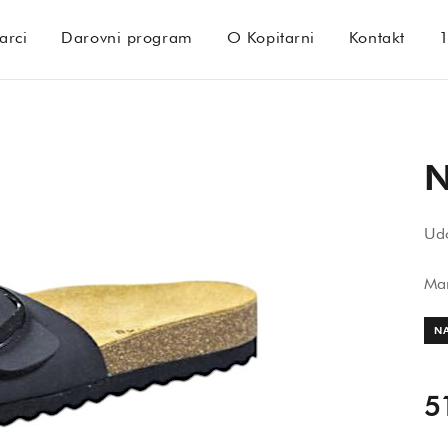
arci
Darovni program
O Kopitarni
Kontakt
N
Udo
Ma
NA
5