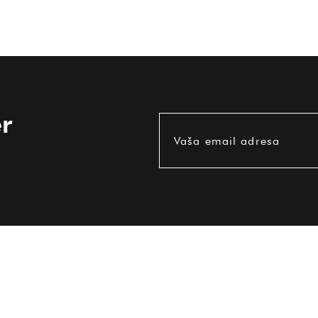
r
Vaša email adresa
KORISNE INFORMACIJE
Uvjeti korištenja