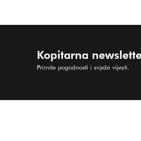
Kopitarna newslette
Primite pogodnosti i svježe vijesti.
KOLEKCIJA
O KOPITARNI
TRGOVINE
Žene