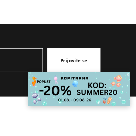
Prijavite se
KONTAKT
store@kopitarna.eu