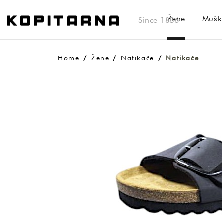
Žene
Mušk
Since 1886
Home
Žene
Natikače
Natikače