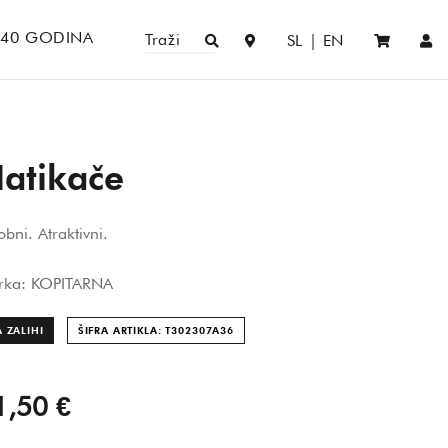
140 GODINA
Traži
SL
|
EN
atikače
bni. Atraktivni.
rka: KOPITARNA
 ZALIHI
ŠIFRA ARTIKLA: T302307A
36
1,50 €