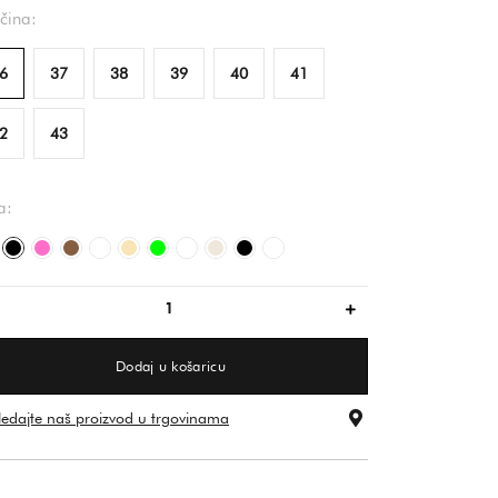
ičina:
6
37
38
39
40
41
2
43
a:
ijela/bijela
crna
ružičasta
smeđ
bijela
bež
zelena
bijela
svijetlo bež
crna
večbarvno
Dodaj u košaricu
ledajte naš proizvod u trgovinama