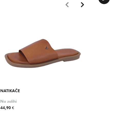
NATIKAČE
NATIK
Na zalihi
Na zalih
44,90 €
58,20 €