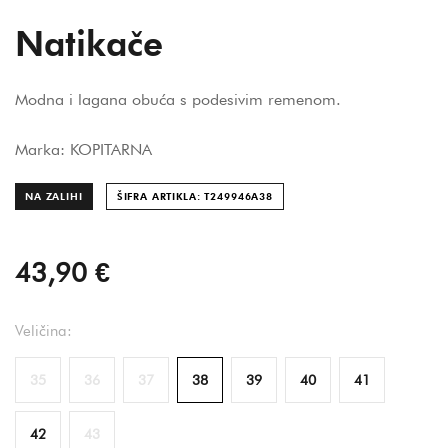
Natikače
Modna i lagana obuća s podesivim remenom.
Marka: KOPITARNA
NA ZALIHI
ŠIFRA ARTIKLA: T249946A
38
43,90 €
Veličina:
35
36
37
38
39
40
41
42
43