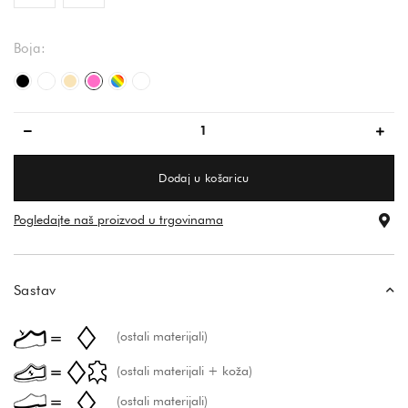
Boja:
crna/crna
bijela
bež
ružičasta
šarena
bijela
Dodaj u košaricu
Pogledajte naš proizvod u trgovinama
Sastav
(ostali materijali)
(ostali materijali + koža)
(ostali materijali)