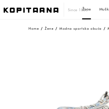
Žene
Mušk
Since 1886
Home
Žene
Modna sportska obuća