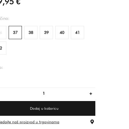
9,95 €
ičina:
6
37
38
39
40
41
2
a:
večbarvno
Dodaj u košaricu
ledajte naš proizvod u trgovinama