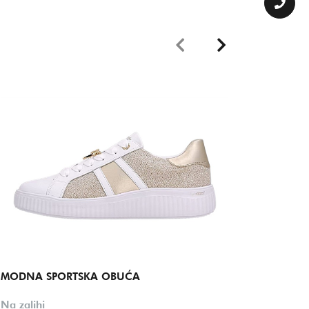
MODNA SPORTSKA OBUĆA
MODNA
Na zalihi
Na zalih