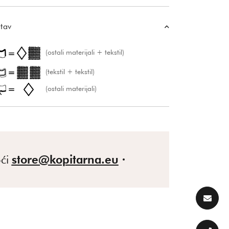
tav
(ostali materijali + tekstil)
(tekstil + tekstil)
(ostali materijali)
ći
store@kopitarna.eu