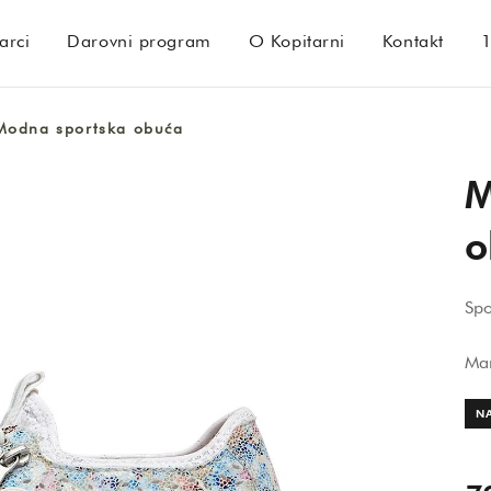
arci
Darovni program
O Kopitarni
Kontakt
Modna sportska obuća
M
o
Spo
Ma
NA