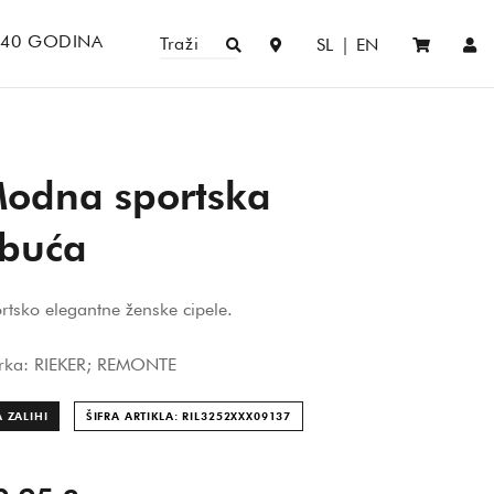
140 GODINA
Traži
SL
|
EN
odna sportska
buća
rtsko elegantne ženske cipele.
rka: RIEKER; REMONTE
 ZALIHI
ŠIFRA ARTIKLA: RIL3252XXX091
37