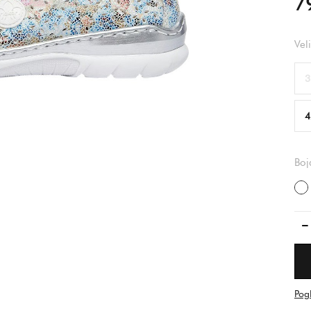
7
Vel
3
4
Boj
Pog