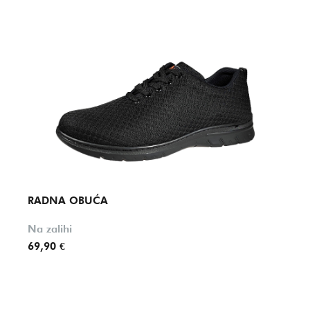
RADNA OBUĆA
RAD
Na zalihi
Na za
69,90 €
68,80