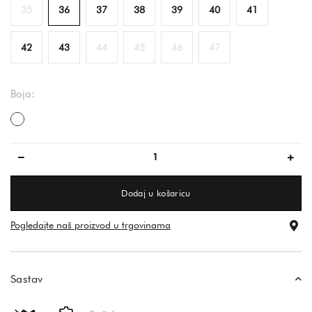
35
36
37
38
39
40
41
42
43
44
45
46
47
Boja:
bijela
Dodaj u košaricu
Pogledajte naš proizvod u trgovinama
Sastav