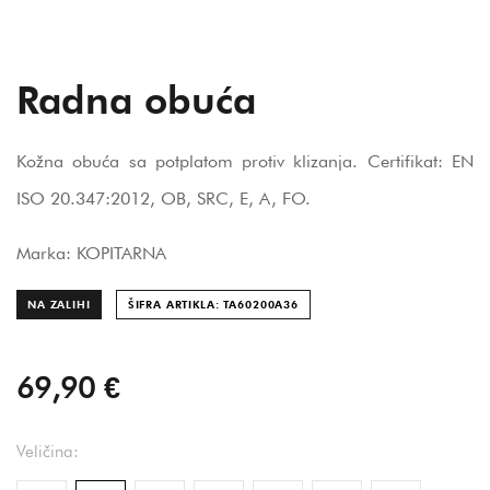
Radna obuća
Kožna obuća sa potplatom protiv klizanja. Certifikat: EN
ISO 20.347:2012, OB, SRC, E, A, FO.
Marka: KOPITARNA
NA ZALIHI
ŠIFRA ARTIKLA: TA60200A
36
69,90 €
Veličina: