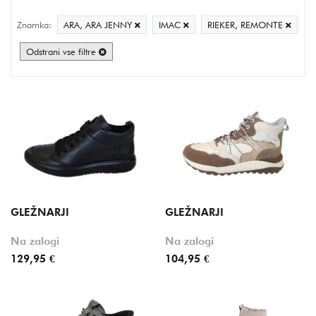
Cena
Znamka:
ARA, ARA JENNY
IMAC
RIEKER, REMONTE
Znamka
Odstrani vse filtre
Stil
Velikost
Barva
Oznake
GLEŽNARJI
GLEŽNARJI
Na zalogi
Na zalogi
129,95 €
104,95 €