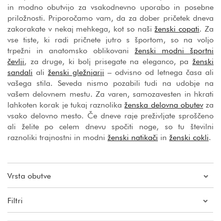
in modno obutvijo za vsakodnevno uporabo in posebne
priložnosti. Priporočamo vam, da za dober pričetek dneva
zakorakate v nekaj mehkega, kot so naši
ženski copati
. Za
vse tiste, ki radi pričnete jutro s športom, so na voljo
trpežni in anatomsko oblikovani
ženski modni športni
čevlji
, za druge, ki bolj prisegate na eleganco, pa
ženski
sandali
ali
ženski gležnjarji
– odvisno od letnega časa ali
vašega stila. Seveda nismo pozabili tudi na udobje na
vašem delovnem mestu. Za varen, samozavesten in hkrati
lahkoten korak je tukaj raznolika
ženska delovna obutev
za
vsako delovno mesto. Če dneve raje preživljate sproščeno
ali želite po celem dnevu spočiti noge, so tu številni
raznoliki trajnostni in modni
ženski natikači
in
ženski cokli
.
Vrsta obutve
Filtri